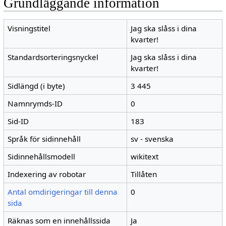
Grundläggande information
Visningstitel
Jag ska slåss i dina
kvarter!
Standardsorteringsnyckel
Jag ska slåss i dina
kvarter!
Sidlängd (i byte)
3 445
Namnrymds-ID
0
Sid-ID
183
Språk för sidinnehåll
sv - svenska
Sidinnehållsmodell
wikitext
Indexering av robotar
Tillåten
Antal omdirigeringar till denna
0
sida
Räknas som en innehållssida
Ja