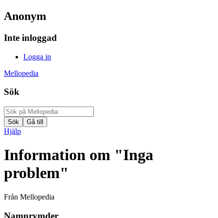
Anonym
Inte inloggad
Logga in
Mellopedia
Sök
Hjälp
Information om "Inga
problem"
Från Mellopedia
Namnrymder