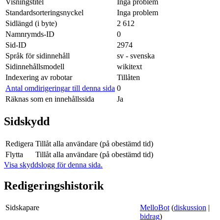
Visningstitel
Inga problem
Standardsorteringsnyckel
Inga problem
Sidlängd (i byte)
2 612
Namnrymds-ID
0
Sid-ID
2974
Språk för sidinnehåll
sv - svenska
Sidinnehållsmodell
wikitext
Indexering av robotar
Tillåten
Antal omdirigeringar till denna sida
0
Räknas som en innehållssida
Ja
Sidskydd
Redigera
Tillåt alla användare (på obestämd tid)
Flytta
Tillåt alla användare (på obestämd tid)
Visa skyddslogg för denna sida.
Redigeringshistorik
Sidskapare
MelloBot
(
diskussion
|
bidrag
)