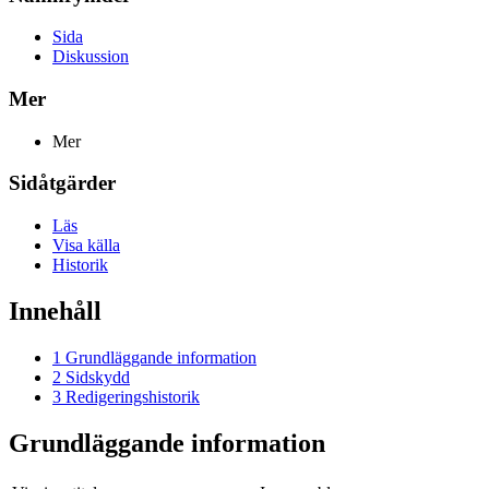
Sida
Diskussion
Mer
Mer
Sidåtgärder
Läs
Visa källa
Historik
Innehåll
1
Grundläggande information
2
Sidskydd
3
Redigeringshistorik
Grundläggande information