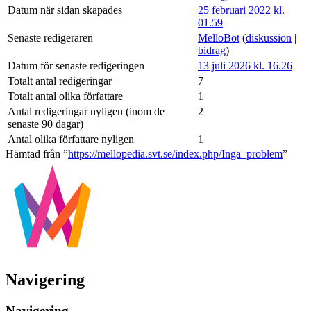
Datum när sidan skapades
25 februari 2022 kl.
01.59
Senaste redigeraren
MelloBot
(
diskussion
|
bidrag
)
Datum för senaste redigeringen
13 juli 2026 kl. 16.26
Totalt antal redigeringar
7
Totalt antal olika författare
1
Antal redigeringar nyligen (inom de
2
senaste 90 dagar)
Antal olika författare nyligen
1
Hämtad från ”
https://mellopedia.svt.se/index.php/Inga_problem
”
Navigering
Navigering