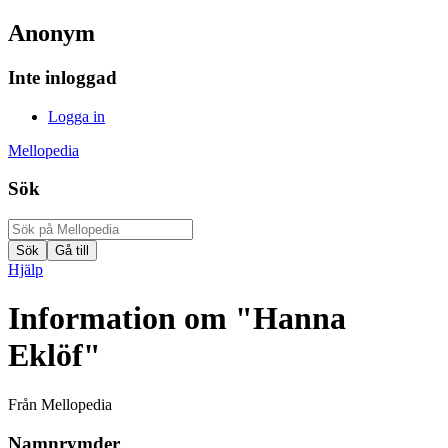
Anonym
Inte inloggad
Logga in
Mellopedia
Sök
Hjälp
Information om "Hanna
Eklöf"
Från Mellopedia
Namnrymder