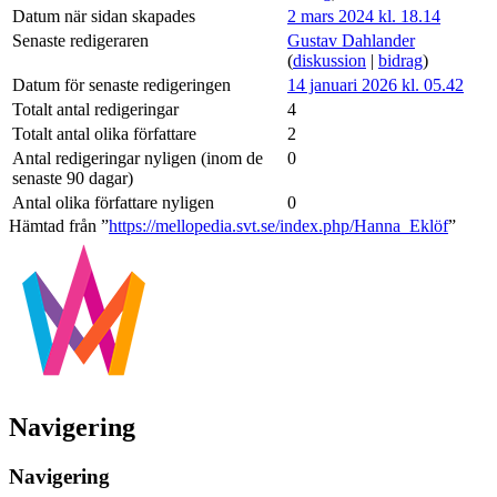
Datum när sidan skapades
2 mars 2024 kl. 18.14
Senaste redigeraren
Gustav Dahlander
(
diskussion
|
bidrag
)
Datum för senaste redigeringen
14 januari 2026 kl. 05.42
Totalt antal redigeringar
4
Totalt antal olika författare
2
Antal redigeringar nyligen (inom de
0
senaste 90 dagar)
Antal olika författare nyligen
0
Hämtad från ”
https://mellopedia.svt.se/index.php/Hanna_Eklöf
”
Navigering
Navigering