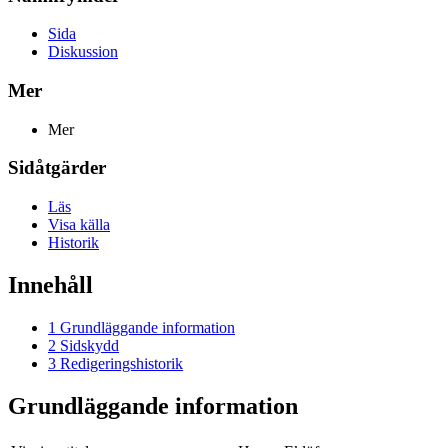
Sida
Diskussion
Mer
Mer
Sidåtgärder
Läs
Visa källa
Historik
Innehåll
1
Grundläggande information
2
Sidskydd
3
Redigeringshistorik
Grundläggande information