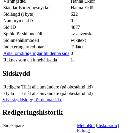
Visningstitel
Hanna Eklöf
Standardsorteringsnyckel
Hanna Eklöf
Sidlängd (i byte)
622
Namnrymds-ID
0
Sid-ID
4877
Språk för sidinnehåll
sv - svenska
Sidinnehållsmodell
wikitext
Indexering av robotar
Tillåten
Antal omdirigeringar till denna sida
0
Räknas som en innehållssida
Ja
Sidskydd
Redigera
Tillåt alla användare (på obestämd tid)
Flytta
Tillåt alla användare (på obestämd tid)
Visa skyddslogg för denna sida.
Redigeringshistorik
Sidskapare
MelloBot
(
diskussion
|
bidrag
)