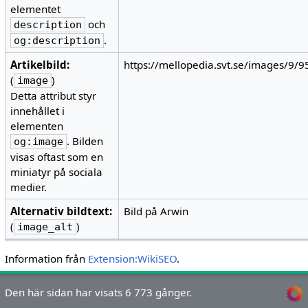
elementet
och
description
.
og:description
Artikelbild:
https://mellopedia.svt.se/images/9/
(
)
image
Detta attribut styr
innehållet i
elementen
. Bilden
og:image
visas oftast som en
miniatyr på sociala
medier.
Alternativ bildtext:
Bild på Arwin
(
)
image_alt
Information från
Extension:WikiSEO
.
Den här sidan har visats 6 773 gånger.