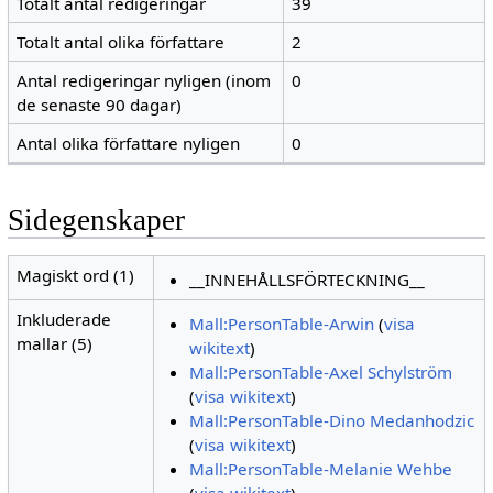
Totalt antal redigeringar
39
Totalt antal olika författare
2
Antal redigeringar nyligen (inom
0
de senaste 90 dagar)
Antal olika författare nyligen
0
Sidegenskaper
Magiskt ord (1)
__INNEHÅLLSFÖRTECKNING__
Inkluderade
Mall:PersonTable-Arwin
(
visa
mallar (5)
wikitext
)
Mall:PersonTable-Axel Schylström
(
visa wikitext
)
Mall:PersonTable-Dino Medanhodzic
(
visa wikitext
)
Mall:PersonTable-Melanie Wehbe