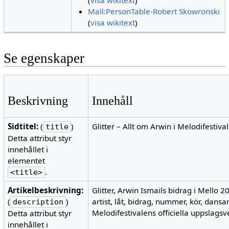
(
visa wikitext
)
Mall:PersonTable-Robert Skowronski
(
visa wikitext
)
Se egenskaper
Beskrivning
Innehåll
Sidtitel:
(
)
Glitter – Allt om Arwin i Melodifestiv
title
Detta attribut styr
innehållet i
elementet
.
<title>
Artikelbeskrivning:
Glitter, Arwin Ismails bidrag i Mello 2
(
)
artist, låt, bidrag, nummer, kör, dansa
description
Melodifestivalens officiella uppslagsv
Detta attribut styr
innehållet i