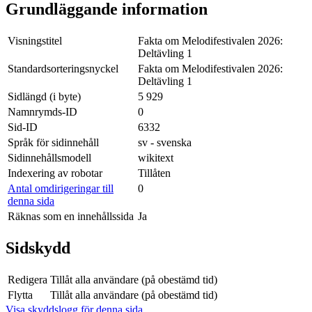
Grundläggande information
Visningstitel
Fakta om Melodifestivalen 2026:
Deltävling 1
Standardsorteringsnyckel
Fakta om Melodifestivalen 2026:
Deltävling 1
Sidlängd (i byte)
5 929
Namnrymds-ID
0
Sid-ID
6332
Språk för sidinnehåll
sv - svenska
Sidinnehållsmodell
wikitext
Indexering av robotar
Tillåten
Antal omdirigeringar till
0
denna sida
Räknas som en innehållssida
Ja
Sidskydd
Redigera
Tillåt alla användare (på obestämd tid)
Flytta
Tillåt alla användare (på obestämd tid)
Visa skyddslogg för denna sida.