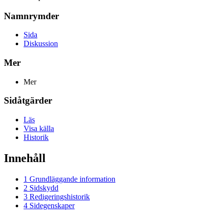
Namnrymder
Sida
Diskussion
Mer
Mer
Sidåtgärder
Läs
Visa källa
Historik
Innehåll
1
Grundläggande information
2
Sidskydd
3
Redigeringshistorik
4
Sidegenskaper