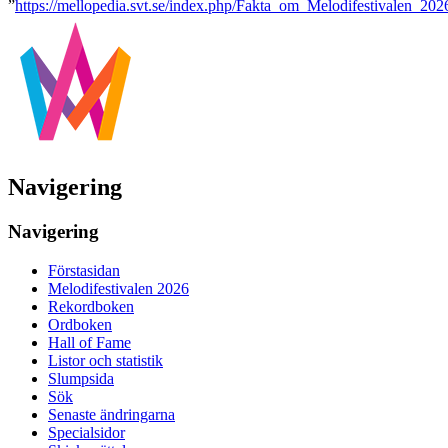
”
https://mellopedia.svt.se/index.php/Fakta_om_Melodifestivalen_202
Navigering
Navigering
Förstasidan
Melodifestivalen 2026
Rekordboken
Ordboken
Hall of Fame
Listor och statistik
Slumpsida
Sök
Senaste ändringarna
Specialsidor