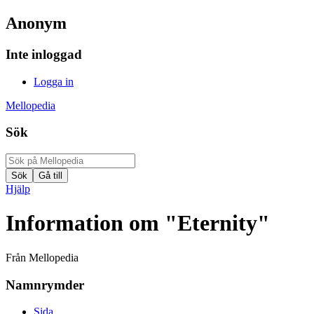
Anonym
Inte inloggad
Logga in
Mellopedia
Sök
Hjälp
Information om "Eternity"
Från Mellopedia
Namnrymder
Sida