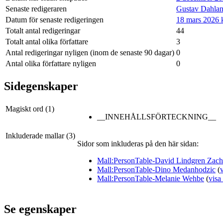
Senaste redigeraren
Gustav Dahlan
Datum för senaste redigeringen
18 mars 2026 k
Totalt antal redigeringar
44
Totalt antal olika författare
3
Antal redigeringar nyligen (inom de senaste 90 dagar)
0
Antal olika författare nyligen
0
Sidegenskaper
Magiskt ord (1)
__INNEHÅLLSFÖRTECKNING__
Inkluderade mallar (3)
Sidor som inkluderas på den här sidan:
Mall:PersonTable-David Lindgren Zach
Mall:PersonTable-Dino Medanhodzic
(
Mall:PersonTable-Melanie Wehbe
(
visa
Se egenskaper