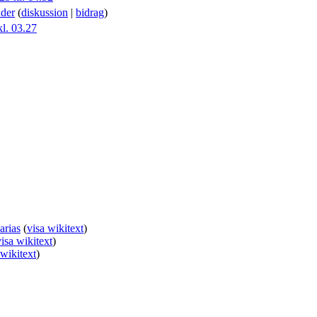
der
(
diskussion
|
bidrag
)
l. 03.27
arias
(
visa wikitext
)
visa wikitext
)
 wikitext
)