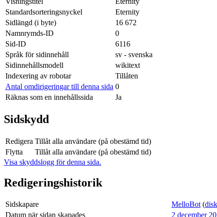
Visningstitel
Eternity
Standardsorteringsnyckel
Eternity
Sidlängd (i byte)
16 672
Namnrymds-ID
0
Sid-ID
6116
Språk för sidinnehåll
sv - svenska
Sidinnehållsmodell
wikitext
Indexering av robotar
Tillåten
Antal omdirigeringar till denna sida
0
Räknas som en innehållssida
Ja
Sidskydd
Redigera
Tillåt alla användare (på obestämd tid)
Flytta
Tillåt alla användare (på obestämd tid)
Visa skyddslogg för denna sida.
Redigeringshistorik
Sidskapare
MelloBot
(
dis
Datum när sidan skapades
2 december 20