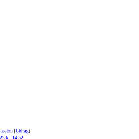
kussion
|
bidrag
)
25 kl. 14.52