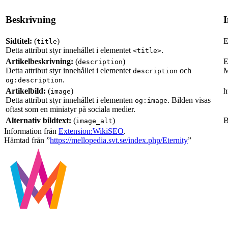
Beskrivning
I
Sidtitel:
(
)
E
title
Detta attribut styr innehållet i elementet
.
<title>
Artikelbeskrivning:
(
)
E
description
Detta attribut styr innehållet i elementet
och
M
description
.
og:description
Artikelbild:
(
)
h
image
Detta attribut styr innehållet i elementen
. Bilden visas
og:image
oftast som en miniatyr på sociala medier.
Alternativ bildtext:
(
)
B
image_alt
Information från
Extension:WikiSEO
.
Hämtad från ”
https://mellopedia.svt.se/index.php/Eternity
”