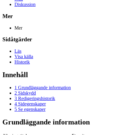
Diskussion
Mer
Mer
Sidåtgärder
Läs
Visa källa
Historik
Innehåll
1
Grundläggande information
2
Sidskydd
3
Redigeringshistorik
4
Sidegenskaper
5
Se egenskaper
Grundläggande information