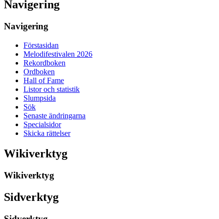
Navigering
Navigering
Förstasidan
Melodifestivalen 2026
Rekordboken
Ordboken
Hall of Fame
Listor och statistik
Slumpsida
Sök
Senaste ändringarna
Specialsidor
Skicka rättelser
Wikiverktyg
Wikiverktyg
Sidverktyg
Sidverktyg