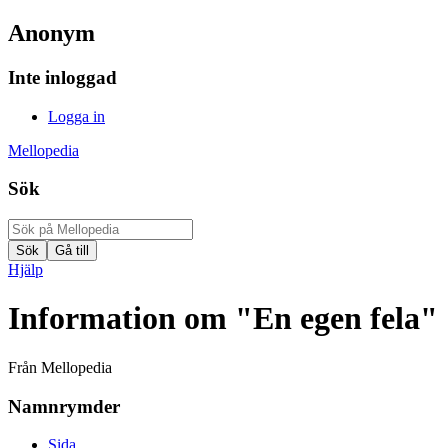
Anonym
Inte inloggad
Logga in
Mellopedia
Sök
Hjälp
Information om "En egen fela"
Från Mellopedia
Namnrymder
Sida