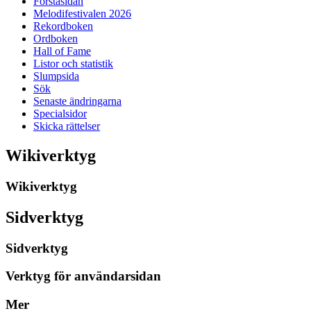
Förstasidan
Melodifestivalen 2026
Rekordboken
Ordboken
Hall of Fame
Listor och statistik
Slumpsida
Sök
Senaste ändringarna
Specialsidor
Skicka rättelser
Wikiverktyg
Wikiverktyg
Sidverktyg
Sidverktyg
Verktyg för användarsidan
Mer