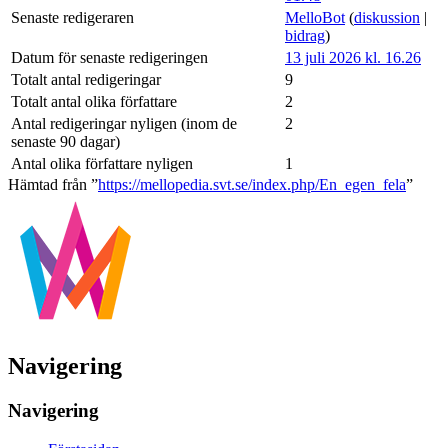
Senaste redigeraren
MelloBot
(
diskussion
|
bidrag
)
Datum för senaste redigeringen
13 juli 2026 kl. 16.26
Totalt antal redigeringar
9
Totalt antal olika författare
2
Antal redigeringar nyligen (inom de
2
senaste 90 dagar)
Antal olika författare nyligen
1
Hämtad från ”
https://mellopedia.svt.se/index.php/En_egen_fela
”
Navigering
Navigering