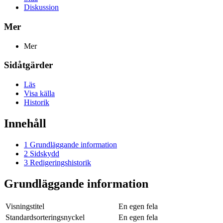
Diskussion
Mer
Mer
Sidåtgärder
Läs
Visa källa
Historik
Innehåll
1
Grundläggande information
2
Sidskydd
3
Redigeringshistorik
Grundläggande information
Visningstitel
En egen fela
Standardsorteringsnyckel
En egen fela