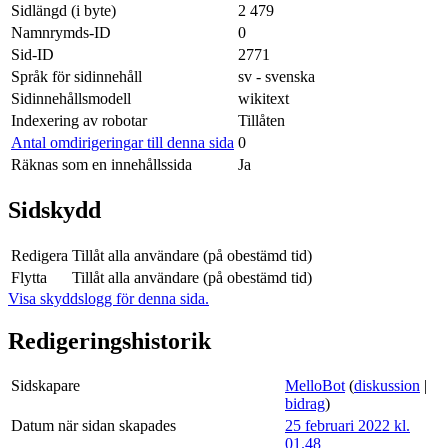
Sidlängd (i byte)
2 479
Namnrymds-ID
0
Sid-ID
2771
Språk för sidinnehåll
sv - svenska
Sidinnehållsmodell
wikitext
Indexering av robotar
Tillåten
Antal omdirigeringar till denna sida
0
Räknas som en innehållssida
Ja
Sidskydd
Redigera
Tillåt alla användare (på obestämd tid)
Flytta
Tillåt alla användare (på obestämd tid)
Visa skyddslogg för denna sida.
Redigeringshistorik
Sidskapare
MelloBot
(
diskussion
|
bidrag
)
Datum när sidan skapades
25 februari 2022 kl.
01.48