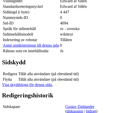
Visningstitel
Edward af Sillén
Standardsorteringsnyckel
Edward af Sillén
Sidlängd (i byte)
4 447
Namnrymds-ID
0
Sid-ID
4094
Språk för sidinnehåll
sv - svenska
Sidinnehållsmodell
wikitext
Indexering av robotar
Tillåten
Antal omdirigeringar till denna sida
0
Räknas som en innehållssida
Ja
Sidskydd
Redigera
Tillåt alla användare (på obestämd tid)
Flytta
Tillåt alla användare (på obestämd tid)
Visa skyddslogg för denna sida.
Redigeringshistorik
Sidskapare
Gustav Dahlander
(
diskussion
|
bidrag
)