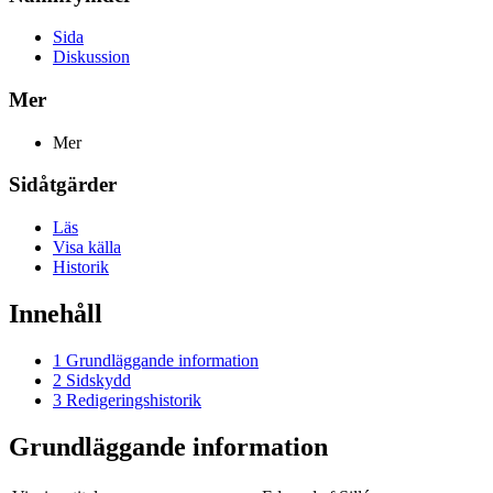
Sida
Diskussion
Mer
Mer
Sidåtgärder
Läs
Visa källa
Historik
Innehåll
1
Grundläggande information
2
Sidskydd
3
Redigeringshistorik
Grundläggande information