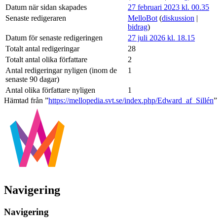
Datum när sidan skapades
27 februari 2023 kl. 00.35
Senaste redigeraren
MelloBot
(
diskussion
|
bidrag
)
Datum för senaste redigeringen
27 juli 2026 kl. 18.15
Totalt antal redigeringar
28
Totalt antal olika författare
2
Antal redigeringar nyligen (inom de
1
senaste 90 dagar)
Antal olika författare nyligen
1
Hämtad från ”
https://mellopedia.svt.se/index.php/Edward_af_Sillén
”
Navigering
Navigering