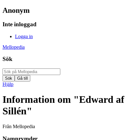
Anonym
Inte inloggad
Logga in
Mellopedia
Sök
Hjälp
Information om "Edward af
Sillén"
Från Mellopedia
Namnrymder