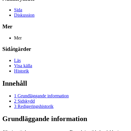
Sida
Diskussion
Mer
Mer
Sidåtgärder
Läs
Visa källa
Historik
Innehåll
1
Grundläggande information
2
Sidskydd
3
Redigeringshistorik
Grundläggande information