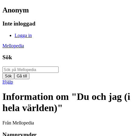
Anonym
Inte inloggad
Logga in
Mellopedia
Sök
Hjälp
Information om "Du och jag (i
hela världen)"
Från Mellopedia
Namnrymder