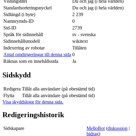
Visningstitel
Du och jag (i hela världen)
Standardsorteringsnyckel
Du och jag (i hela världen)
Sidlängd (i byte)
2 239
Namnrymds-ID
0
Sid-ID
2739
Språk för sidinnehåll
sv - svenska
Sidinnehållsmodell
wikitext
Indexering av robotar
Tillåten
Antal omdirigeringar till denna sida
0
Räknas som en innehållssida
Ja
Sidskydd
Redigera
Tillåt alla användare (på obestämd tid)
Flytta
Tillåt alla användare (på obestämd tid)
Visa skyddslogg för denna sida.
Redigeringshistorik
Sidskapare
MelloBot
(
diskussion
|
bidrag
)