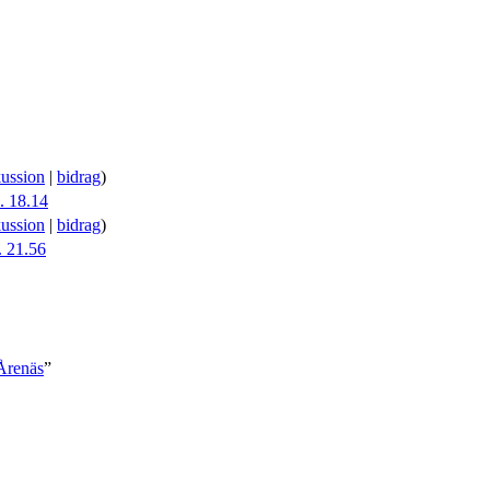
kussion
|
bidrag
)
. 18.14
kussion
|
bidrag
)
. 21.56
_Årenäs
”