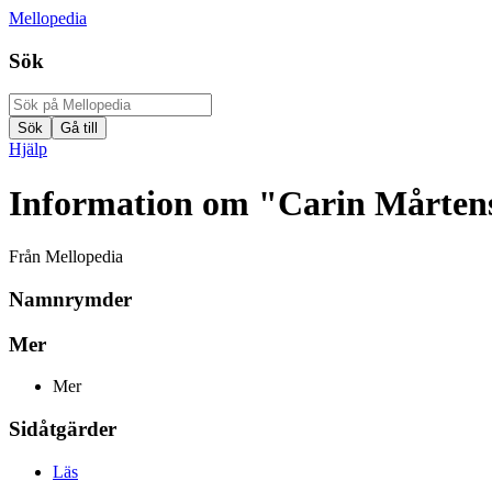
Mellopedia
Sök
Hjälp
Information om "Carin Mårten
Från Mellopedia
Namnrymder
Mer
Mer
Sidåtgärder
Läs