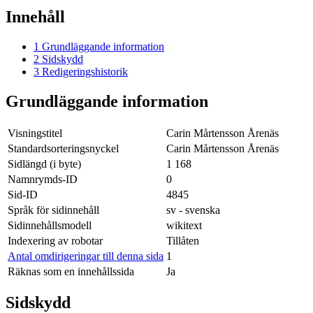
Innehåll
1
Grundläggande information
2
Sidskydd
3
Redigeringshistorik
Grundläggande information
Visningstitel
Carin Mårtensson Årenäs
Standardsorteringsnyckel
Carin Mårtensson Årenäs
Sidlängd (i byte)
1 168
Namnrymds-ID
0
Sid-ID
4845
Språk för sidinnehåll
sv - svenska
Sidinnehållsmodell
wikitext
Indexering av robotar
Tillåten
Antal omdirigeringar till denna sida
1
Räknas som en innehållssida
Ja
Sidskydd