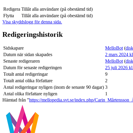
Redigera
Tillåt alla användare (på obestämd tid)
Flytta
Tillåt alla användare (på obestämd tid)
Visa skyddslogg för denna sida.
Redigeringshistorik
Sidskapare
MelloBot
(
dis
Datum när sidan skapades
2 mars 2024 kl
Senaste redigeraren
MelloBot
(
dis
Datum för senaste redigeringen
25 juli 2026 kl
Totalt antal redigeringar
9
Totalt antal olika författare
2
Antal redigeringar nyligen (inom de senaste 90 dagar)
3
Antal olika författare nyligen
1
Hämtad från ”
https://mellopedia.svt.se/index.php/Carin_Mårtensson