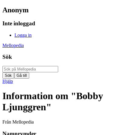
Anonym
Inte inloggad
Logga in
Mellopedia
Sök
Hjälp
Information om "Bobby
Ljunggren"
Från Mellopedia
Namnrymder