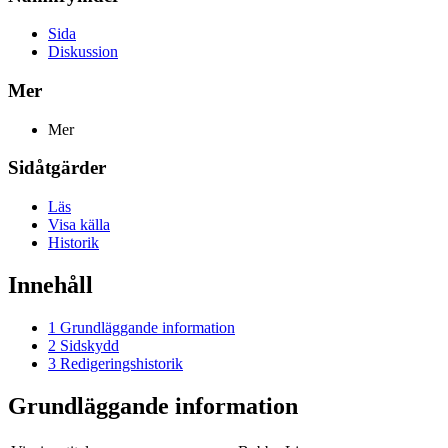
Sida
Diskussion
Mer
Mer
Sidåtgärder
Läs
Visa källa
Historik
Innehåll
1
Grundläggande information
2
Sidskydd
3
Redigeringshistorik
Grundläggande information