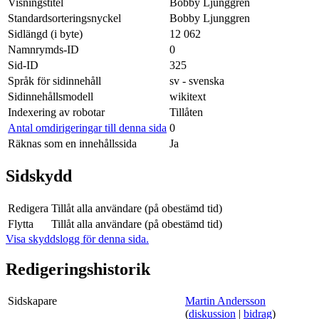
Visningstitel
Bobby Ljunggren
Standardsorteringsnyckel
Bobby Ljunggren
Sidlängd (i byte)
12 062
Namnrymds-ID
0
Sid-ID
325
Språk för sidinnehåll
sv - svenska
Sidinnehållsmodell
wikitext
Indexering av robotar
Tillåten
Antal omdirigeringar till denna sida
0
Räknas som en innehållssida
Ja
Sidskydd
Redigera
Tillåt alla användare (på obestämd tid)
Flytta
Tillåt alla användare (på obestämd tid)
Visa skyddslogg för denna sida.
Redigeringshistorik
Sidskapare
Martin Andersson
(
diskussion
|
bidrag
)