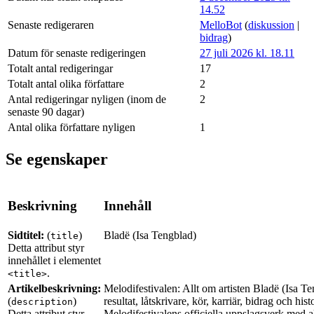
14.52
Senaste redigeraren
MelloBot
(
diskussion
|
bidrag
)
Datum för senaste redigeringen
27 juli 2026 kl. 18.11
Totalt antal redigeringar
17
Totalt antal olika författare
2
Antal redigeringar nyligen (inom de
2
senaste 90 dagar)
Antal olika författare nyligen
1
Se egenskaper
Beskrivning
Innehåll
Sidtitel:
(
)
Bladë (Isa Tengblad)
title
Detta attribut styr
innehållet i elementet
.
<title>
Artikelbeskrivning:
Melodifestivalen: Allt om artisten Bladë (Isa Te
(
)
resultat, låtskrivare, kör, karriär, bidrag och his
description
Detta attribut styr
Melodifestivalens officiella uppslagsverk med al