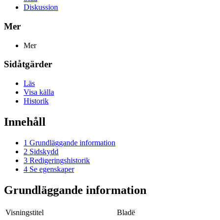
Diskussion
Mer
Mer
Sidåtgärder
Läs
Visa källa
Historik
Innehåll
1
Grundläggande information
2
Sidskydd
3
Redigeringshistorik
4
Se egenskaper
Grundläggande information
Visningstitel
Bladë