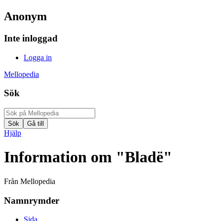
Anonym
Inte inloggad
Logga in
Mellopedia
Sök
Hjälp
Information om "Bladë"
Från Mellopedia
Namnrymder
Sida