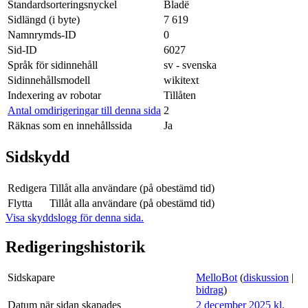
Standardsorteringsnyckel
Bladë
Sidlängd (i byte)
7 619
Namnrymds-ID
0
Sid-ID
6027
Språk för sidinnehåll
sv - svenska
Sidinnehållsmodell
wikitext
Indexering av robotar
Tillåten
Antal omdirigeringar till denna sida
2
Räknas som en innehållssida
Ja
Sidskydd
Redigera
Tillåt alla användare (på obestämd tid)
Flytta
Tillåt alla användare (på obestämd tid)
Visa skyddslogg för denna sida.
Redigeringshistorik
Sidskapare
MelloBot
(
diskussion
|
bidrag
)
Datum när sidan skapades
2 december 2025 kl.