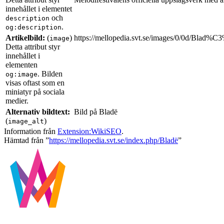
innehållet i elementet
och
description
.
og:description
Artikelbild:
(
)
https://mellopedia.svt.se/images/0/0d/Blad%
image
Detta attribut styr
innehållet i
elementen
. Bilden
og:image
visas oftast som en
miniatyr på sociala
medier.
Alternativ bildtext:
Bild på Bladë
(
)
image_alt
Information från
Extension:WikiSEO
.
Hämtad från ”
https://mellopedia.svt.se/index.php/Bladë
”