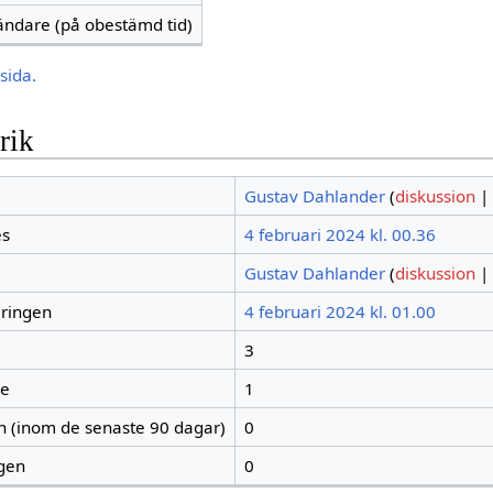
vändare (på obestämd tid)
sida.
rik
Gustav Dahlander
(
diskussion
|
es
4 februari 2024 kl. 00.36
Gustav Dahlander
(
diskussion
|
eringen
4 februari 2024 kl. 01.00
3
re
1
en (inom de senaste 90 dagar)
0
igen
0