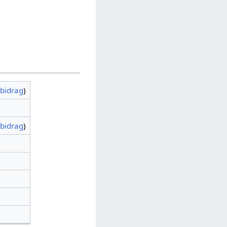
bidrag
)
bidrag
)