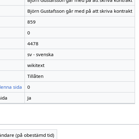
Björn Gustafsson går med på att skriva kontrakt
Björn Gustafsson går med på att skriva kontrakt
859
0
4478
sv - svenska
wikitext
Tillåten
 denna sida
0
sida
Ja
vändare (på obestämd tid)