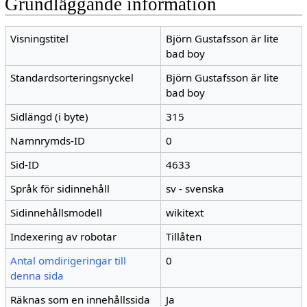
Grundläggande information
Visningstitel
Björn Gustafsson är lite
bad boy
Standardsorteringsnyckel
Björn Gustafsson är lite
bad boy
Sidlängd (i byte)
315
Namnrymds-ID
0
Sid-ID
4633
Språk för sidinnehåll
sv - svenska
Sidinnehållsmodell
wikitext
Indexering av robotar
Tillåten
Antal omdirigeringar till
0
denna sida
Räknas som en innehållssida
Ja