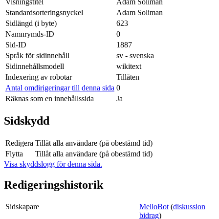
Visningstitel
Adam Soliman
Standardsorteringsnyckel
Adam Soliman
Sidlängd (i byte)
623
Namnrymds-ID
0
Sid-ID
1887
Språk för sidinnehåll
sv - svenska
Sidinnehållsmodell
wikitext
Indexering av robotar
Tillåten
Antal omdirigeringar till denna sida
0
Räknas som en innehållssida
Ja
Sidskydd
Redigera
Tillåt alla användare (på obestämd tid)
Flytta
Tillåt alla användare (på obestämd tid)
Visa skyddslogg för denna sida.
Redigeringshistorik
Sidskapare
MelloBot
(
diskussion
|
bidrag
)