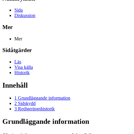
Sida
Diskussion
Mer
Mer
Sidåtgärder
Läs
Visa källa
Historik
Innehåll
1
Grundläggande information
2
Sidskydd
3
Redigeringshistorik
Grundläggande information