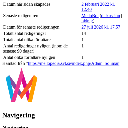
Datum när sidan skapades
2 februari 2022 kl.
12.40
Senaste redigeraren
MelloBot
(
diskussion
|
bidrag
)
Datum för senaste redigeringen
27 juli 2026 kl. 17.57
Totalt antal redigeringar
14
Totalt antal olika författare
1
Antal redigeringar nyligen (inom de
1
senaste 90 dagar)
Antal olika författare nyligen
1
Hämtad från ”
https://mellopedia.svt.se/index.php/Adam_Soliman
”
Navigering
Navigering