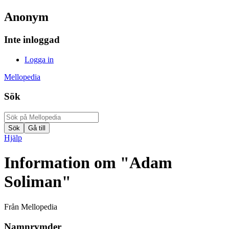
Anonym
Inte inloggad
Logga in
Mellopedia
Sök
Hjälp
Information om "Adam
Soliman"
Från Mellopedia
Namnrymder