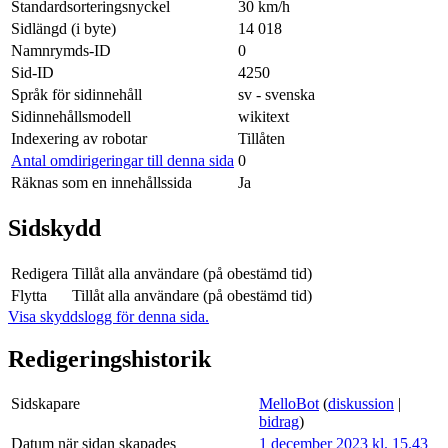
Standardsorteringsnyckel
30 km/h
Sidlängd (i byte)
14 018
Namnrymds-ID
0
Sid-ID
4250
Språk för sidinnehåll
sv - svenska
Sidinnehållsmodell
wikitext
Indexering av robotar
Tillåten
Antal omdirigeringar till denna sida
0
Räknas som en innehållssida
Ja
Sidskydd
Redigera
Tillåt alla användare (på obestämd tid)
Flytta
Tillåt alla användare (på obestämd tid)
Visa skyddslogg för denna sida.
Redigeringshistorik
Sidskapare
MelloBot
(
diskussion
|
bidrag
)
Datum när sidan skapades
1 december 2023 kl. 15.43