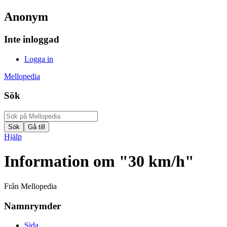
Anonym
Inte inloggad
Logga in
Mellopedia
Sök
Hjälp
Information om "30 km/h"
Från Mellopedia
Namnrymder
Sida