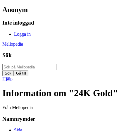
Anonym
Inte inloggad
Logga in
Mellopedia
Sök
Hjälp
Information om "24K Gold"
Från Mellopedia
Namnrymder
Sida