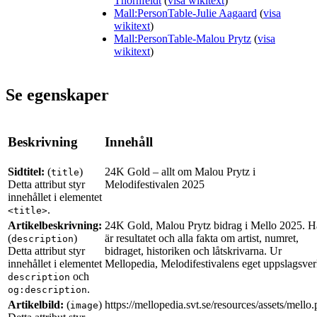
Thörnfeldt
(
visa wikitext
)
Mall:PersonTable-Julie Aagaard
(
visa
wikitext
)
Mall:PersonTable-Malou Prytz
(
visa
wikitext
)
Se egenskaper
Beskrivning
Innehåll
Sidtitel:
(
)
24K Gold – allt om Malou Prytz i
title
Detta attribut styr
Melodifestivalen 2025
innehållet i elementet
.
<title>
Artikelbeskrivning:
24K Gold, Malou Prytz bidrag i Mello 2025. H
(
)
är resultatet och alla fakta om artist, numret,
description
Detta attribut styr
bidraget, historiken och låtskrivarna. Ur
innehållet i elementet
Mellopedia, Melodifestivalens eget uppslagsver
och
description
.
og:description
Artikelbild:
(
)
https://mellopedia.svt.se/resources/assets/mello
image