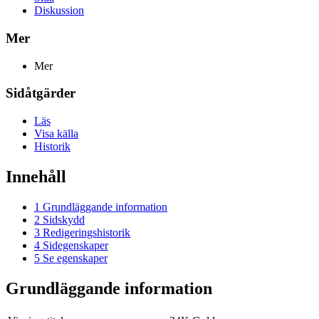
Diskussion
Mer
Mer
Sidåtgärder
Läs
Visa källa
Historik
Innehåll
1
Grundläggande information
2
Sidskydd
3
Redigeringshistorik
4
Sidegenskaper
5
Se egenskaper
Grundläggande information