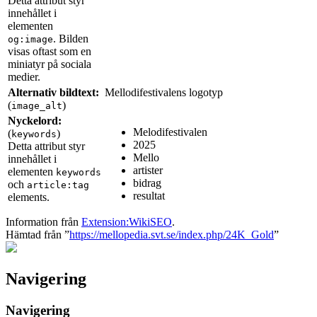
Detta attribut styr
innehållet i
elementen
. Bilden
og:image
visas oftast som en
miniatyr på sociala
medier.
Alternativ bildtext:
Mellodifestivalens logotyp
(
)
image_alt
Nyckelord:
Melodifestivalen
(
)
keywords
2025
Detta attribut styr
Mello
innehållet i
artister
elementen
keywords
bidrag
och
article:tag
resultat
elements.
Information från
Extension:WikiSEO
.
Hämtad från ”
https://mellopedia.svt.se/index.php/24K_Gold
”
Navigering
Navigering