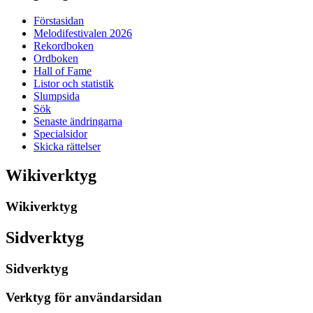
Förstasidan
Melodifestivalen 2026
Rekordboken
Ordboken
Hall of Fame
Listor och statistik
Slumpsida
Sök
Senaste ändringarna
Specialsidor
Skicka rättelser
Wikiverktyg
Wikiverktyg
Sidverktyg
Sidverktyg
Verktyg för användarsidan