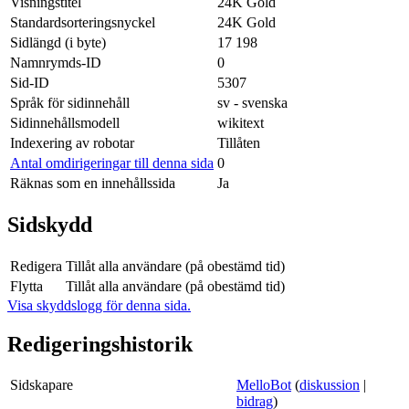
Visningstitel
24K Gold
Standardsorteringsnyckel
24K Gold
Sidlängd (i byte)
17 198
Namnrymds-ID
0
Sid-ID
5307
Språk för sidinnehåll
sv - svenska
Sidinnehållsmodell
wikitext
Indexering av robotar
Tillåten
Antal omdirigeringar till denna sida
0
Räknas som en innehållssida
Ja
Sidskydd
Redigera
Tillåt alla användare (på obestämd tid)
Flytta
Tillåt alla användare (på obestämd tid)
Visa skyddslogg för denna sida.
Redigeringshistorik
Sidskapare
MelloBot
(
diskussion
|
bidrag
)