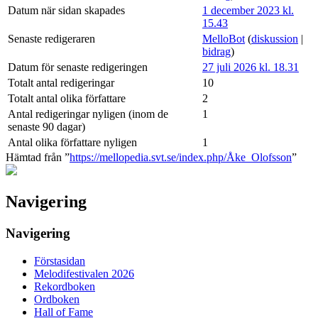
Datum när sidan skapades
1 december 2023 kl.
15.43
Senaste redigeraren
MelloBot
(
diskussion
|
bidrag
)
Datum för senaste redigeringen
27 juli 2026 kl. 18.31
Totalt antal redigeringar
10
Totalt antal olika författare
2
Antal redigeringar nyligen (inom de
1
senaste 90 dagar)
Antal olika författare nyligen
1
Hämtad från ”
https://mellopedia.svt.se/index.php/Åke_Olofsson
”
Navigering
Navigering
Förstasidan
Melodifestivalen 2026
Rekordboken
Ordboken
Hall of Fame