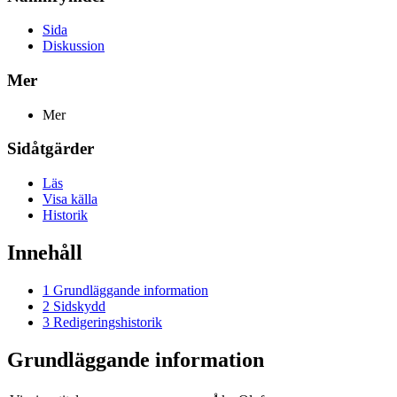
Sida
Diskussion
Mer
Mer
Sidåtgärder
Läs
Visa källa
Historik
Innehåll
1
Grundläggande information
2
Sidskydd
3
Redigeringshistorik
Grundläggande information