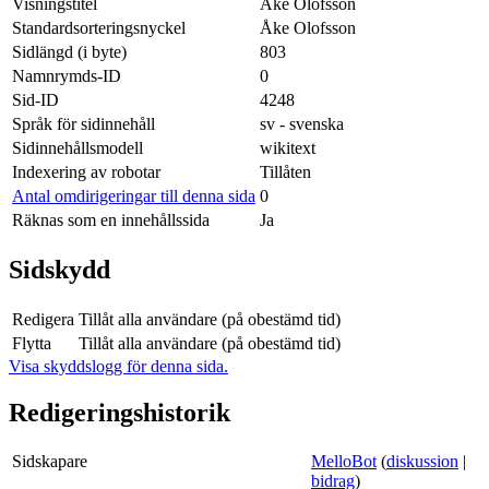
Visningstitel
Åke Olofsson
Standardsorteringsnyckel
Åke Olofsson
Sidlängd (i byte)
803
Namnrymds-ID
0
Sid-ID
4248
Språk för sidinnehåll
sv - svenska
Sidinnehållsmodell
wikitext
Indexering av robotar
Tillåten
Antal omdirigeringar till denna sida
0
Räknas som en innehållssida
Ja
Sidskydd
Redigera
Tillåt alla användare (på obestämd tid)
Flytta
Tillåt alla användare (på obestämd tid)
Visa skyddslogg för denna sida.
Redigeringshistorik
Sidskapare
MelloBot
(
diskussion
|
bidrag
)