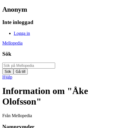
Anonym
Inte inloggad
Logga in
Mellopedia
Sök
Hjälp
Information om "Åke
Olofsson"
Från Mellopedia
Namnrymder