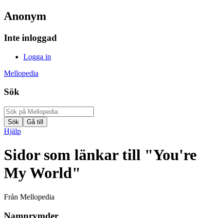
Anonym
Inte inloggad
Logga in
Mellopedia
Sök
Hjälp
Sidor som länkar till "You're
My World"
Från Mellopedia
Namnrymder