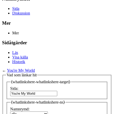
Sida
Diskussion
Mer
Mer
Sidåtgärder
Läs
Visa källa
Historik
←
You're My World
Vad som länkar hit
⧼whatlinkshere-whatlinkshere-target⧽
Sida:
⧼whatlinkshere-whatlinkshere-ns⧽
Namnrymd: