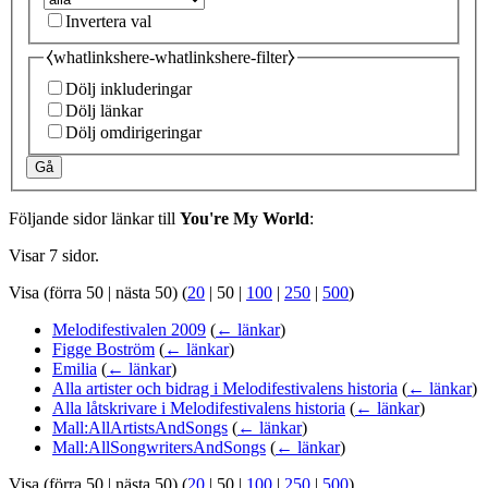
Invertera val
⧼whatlinkshere-whatlinkshere-filter⧽
Dölj inkluderingar
Dölj länkar
Dölj omdirigeringar
Gå
Följande sidor länkar till
You're My World
:
Visar 7 sidor.
Visa (
förra 50
|
nästa 50
) (
20
|
50
|
100
|
250
|
500
)
Melodifestivalen 2009
(
← länkar
)
Figge Boström
(
← länkar
)
Emilia
(
← länkar
)
Alla artister och bidrag i Melodifestivalens historia
(
← länkar
)
Alla låtskrivare i Melodifestivalens historia
(
← länkar
)
Mall:AllArtistsAndSongs
(
← länkar
)
Mall:AllSongwritersAndSongs
(
← länkar
)
Visa (
förra 50
|
nästa 50
) (
20
|
50
|
100
|
250
|
500
)