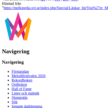
Hämtad från
”
https://mellopedia.svt.se/index.php/Special:Länkar_hit/You%27re
Navigering
Navigering
Förstasidan
Melodifestivalen 2026
Rekordboken
Ordboken
Hall of Fame
Listor och statistik
Slumpsida
Sök
Senaste ändringarna