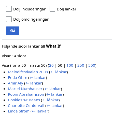
Dölj inkluderingar
Dölj länkar
Dölj omdirigeringar
Gå
Följande sidor länkar till
What If
:
Visar 14 sidor.
Visa (
förra 50
|
nästa 50
) (
20
|
50
|
100
|
250
|
500
)
Melodifestivalen 2009
(
← länkar
)
Frida Öhrn
(
← länkar
)
Amir Aly
(
← länkar
)
Maciel Numhauser
(
← länkar
)
Robin Abrahamsson
(
← länkar
)
Cookies 'N' Beans
(
← länkar
)
Charlotte Centervall
(
← länkar
)
Linda Ström
(
← länkar
)