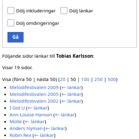
Dölj inkluderingar
Dölj länkar
Dölj omdirigeringar
Gå
Följande sidor länkar till
Tobias Karlsson
:
Visar 19 sidor.
Visa (
förra 50
|
nästa 50
) (
20
|
50
|
100
|
250
|
500
)
Melodifestivalen 2009
(
← länkar
)
Melodifestivalen 2005
(
← länkar
)
Melodifestivalen 2002
(
← länkar
)
I Got U
(
← länkar
)
Ann-Louise Hanson
(
← länkar
)
Molle
(
← länkar
)
Anders Nyman
(
← länkar
)
Robin Rex
(
← länkar
)