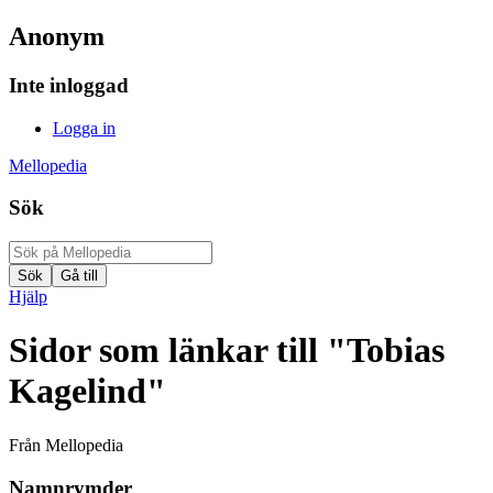
Anonym
Inte inloggad
Logga in
Mellopedia
Sök
Hjälp
Sidor som länkar till "Tobias
Kagelind"
Från Mellopedia
Namnrymder