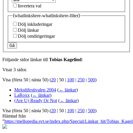
Invertera val
⧼whatlinkshere-whatlinkshere-filter⧽
Dölj inkluderingar
Dölj länkar
Dölj omdirigeringar
Gå
Följande sidor länkar till
Tobias Kagelind
:
Visar 3 sidor.
Visa (
förra 50
|
nästa 50
) (
20
|
50
|
100
|
250
|
500
)
Melodifestivalen 2004
(
← länkar
)
LaRoxx
(
← länkar
)
(Are U) Ready Or Not
(
← länkar
)
Visa (
förra 50
|
nästa 50
) (
20
|
50
|
100
|
250
|
500
)
Hämtad från
”
https://mellopedia.svt.se/index.php/Special:Länkar_hit/Tobias_Kagel