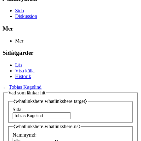
Sida
Diskussion
Mer
Mer
Sidåtgärder
Läs
Visa källa
Historik
←
Tobias Kagelind
Vad som länkar hit
⧼whatlinkshere-whatlinkshere-target⧽
Sida:
⧼whatlinkshere-whatlinkshere-ns⧽
Namnrymd: