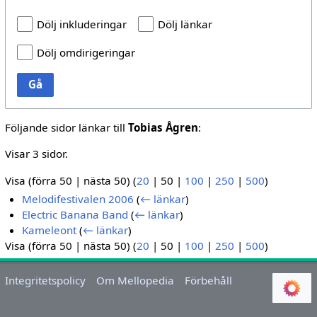
Dölj inkluderingar
Dölj länkar
Dölj omdirigeringar
Gå
Följande sidor länkar till
Tobias Ågren
:
Visar 3 sidor.
Visa (
förra 50
|
nästa 50
) (
20
|
50
|
100
|
250
|
500
)
Melodifestivalen 2006
(
← länkar
)
Electric Banana Band
(
← länkar
)
Kameleont
(
← länkar
)
Visa (
förra 50
|
nästa 50
) (
20
|
50
|
100
|
250
|
500
)
Integritetspolicy
Om Mellopedia
Förbehåll