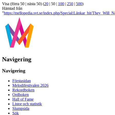
Visa (
förra 50
|
nästa 50
) (
20
|
50
|
100
|
250
|
500
)
Hämtad från
”
https://mellopedia.svt.se/index.php/Special:Länkar_hit/They_Will
Navigering
Navigering
Förstasidan
Melodifestivalen 2026
Rekordboken
Ordboken
Hall of Fame
Listor och statistik
Slumpsida
Sök