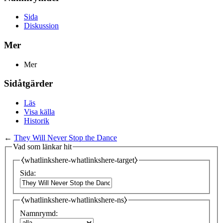
Sida
Diskussion
Mer
Mer
Sidåtgärder
Läs
Visa källa
Historik
←
They Will Never Stop the Dance
Vad som länkar hit
⧼whatlinkshere-whatlinkshere-target⧽
Sida:
⧼whatlinkshere-whatlinkshere-ns⧽
Namnrymd: