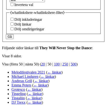
Invertera val
⧼whatlinkshere-whatlinkshere-filter⧽
Dölj inkluderingar
Dölj länkar
Dölj omdirigeringar
Gå
Följande sidor länkar till
They Will Never Stop the Dance
:
Visar 8 sidor.
Visa (
förra 50
|
nästa 50
) (
20
|
50
|
100
|
250
|
500
)
Melodifestivalen 2021
(
← länkar
)
Michael Lindgren
(
← länkar
)
Andreas Grill
(
← länkar
)
Emma Peters
(
← länkar
)
Grotesco
(
← länkar
)
Tingeling
(
← länkar
)
Tingaliin
(
← länkar
)
DJ Trexx
(
← länkar
)