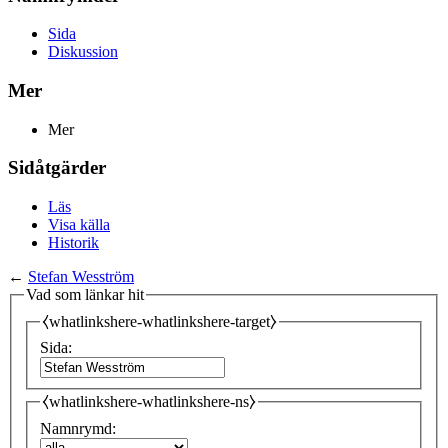
Sida
Diskussion
Mer
Mer
Sidåtgärder
Läs
Visa källa
Historik
←
Stefan Wesström
Vad som länkar hit
⧼whatlinkshere-whatlinkshere-target⧽
Sida:
⧼whatlinkshere-whatlinkshere-ns⧽
Namnrymd: