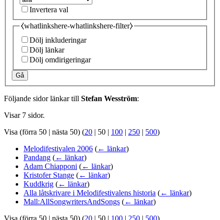
Invertera val
⧼whatlinkshere-whatlinkshere-filter⧽
Dölj inkluderingar
Dölj länkar
Dölj omdirigeringar
Gå
Följande sidor länkar till
Stefan Wesström
:
Visar 7 sidor.
Visa (
förra 50
|
nästa 50
) (
20
|
50
|
100
|
250
|
500
)
Melodifestivalen 2006
(
← länkar
)
Pandang
(
← länkar
)
Adam Chiapponi
(
← länkar
)
Kristofer Stange
(
← länkar
)
Kuddkrig
(
← länkar
)
Alla låtskrivare i Melodifestivalens historia
(
← länkar
)
Mall:AllSongwritersAndSongs
(
← länkar
)
Visa (
förra 50
|
nästa 50
) (
20
|
50
|
100
|
250
|
500
)