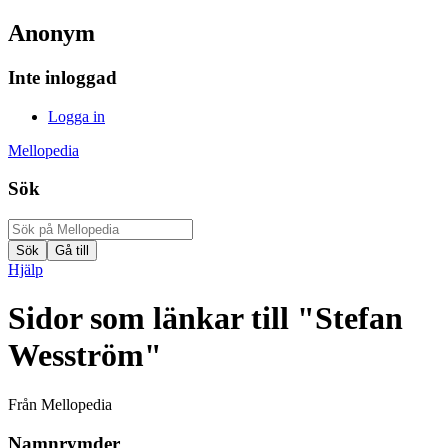
Anonym
Inte inloggad
Logga in
Mellopedia
Sök
Hjälp
Sidor som länkar till "Stefan
Wesström"
Från Mellopedia
Namnrymder