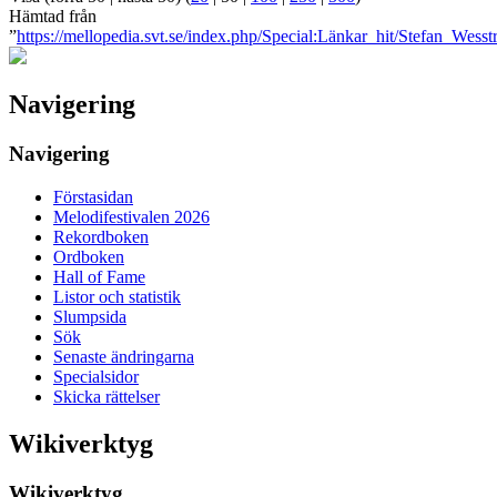
Hämtad från
”
https://mellopedia.svt.se/index.php/Special:Länkar_hit/Stefan_Wess
Navigering
Navigering
Förstasidan
Melodifestivalen 2026
Rekordboken
Ordboken
Hall of Fame
Listor och statistik
Slumpsida
Sök
Senaste ändringarna
Specialsidor
Skicka rättelser
Wikiverktyg
Wikiverktyg