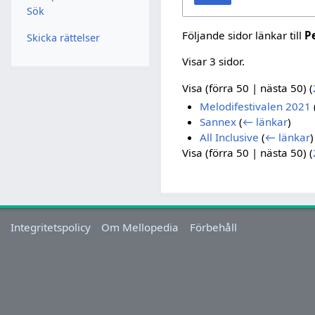
Sök
Följande sidor länkar till
P
Skicka rättelser
Visar 3 sidor.
Visa (
förra 50
|
nästa 50
) (
Melodifestivalen 2021
Sannex
(
← länkar
)
All Inclusive
(
← länkar
)
Visa (
förra 50
|
nästa 50
) (
Integritetspolicy
Om Mellopedia
Förbehåll