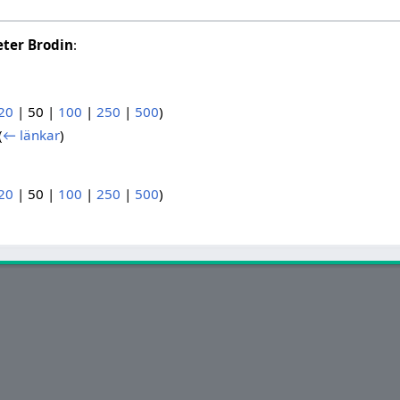
eter Brodin
:
20
|
50
|
100
|
250
|
500
)
(
← länkar
)
20
|
50
|
100
|
250
|
500
)