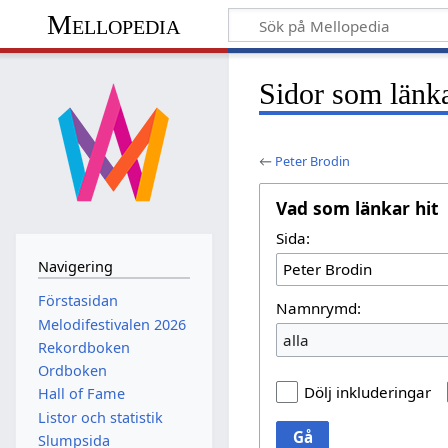
Mellopedia
Sidor som länka
←
Peter Brodin
Vad som länkar hit
Sida:
Navigering
Förstasidan
Namnrymd:
Melodifestivalen 2026
alla
Rekordboken
Ordboken
Dölj inkluderingar
Hall of Fame
Listor och statistik
Gå
Slumpsida