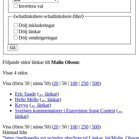
Invertera val
⧼whatlinkshere-whatlinkshere-filter⧽
Dölj inkluderingar
Dölj länkar
Dölj omdirigeringar
Gå
Följande sidor länkar till
Malin Olsson
:
Visar 4 sidor.
Visa (
förra 50
|
nästa 50
) (
20
|
50
|
100
|
250
|
500
)
Eric Saade
(
← länkar
)
Hello Mello
(
← länkar
)
Keyyo
(
← länkar
)
Sveriges kommentatorer i Eurovision Song Contest
(
←
länkar
)
Visa (
förra 50
|
nästa 50
) (
20
|
50
|
100
|
250
|
500
)
Hämtad från
”
https://mellopedia.svt.se/index.php/Special:Länkar_hit/Malin_Olsson