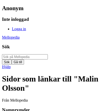
Anonym
Inte inloggad
Logga in
Mellopedia
Sök
Hjälp
Sidor som länkar till "Malin
Olsson"
Från Mellopedia
Namnrymder