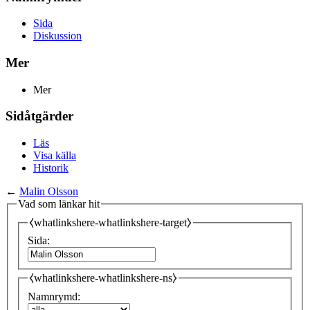
Sida
Diskussion
Mer
Mer
Sidåtgärder
Läs
Visa källa
Historik
←
Malin Olsson
Vad som länkar hit
⧼whatlinkshere-whatlinkshere-target⧽
Sida:
⧼whatlinkshere-whatlinkshere-ns⧽
Namnrymd: