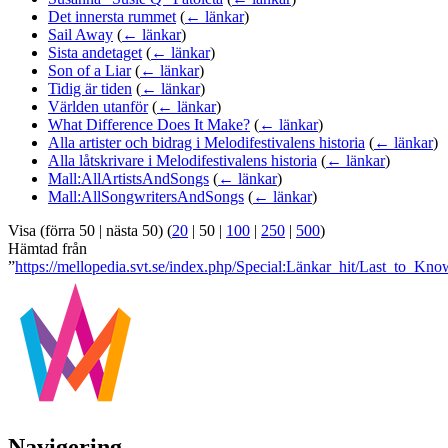
Det innersta rummet
(
← länkar
)
Sail Away
(
← länkar
)
Sista andetaget
(
← länkar
)
Son of a Liar
(
← länkar
)
Tidig är tiden
(
← länkar
)
Världen utanför
(
← länkar
)
What Difference Does It Make?
(
← länkar
)
Alla artister och bidrag i Melodifestivalens historia
(
← länkar
)
Alla låtskrivare i Melodifestivalens historia
(
← länkar
)
Mall:AllArtistsAndSongs
(
← länkar
)
Mall:AllSongwritersAndSongs
(
← länkar
)
Visa (
förra 50
|
nästa 50
) (
20
|
50
|
100
|
250
|
500
)
Hämtad från
”
https://mellopedia.svt.se/index.php/Special:Länkar_hit/Last_to_Kno
Navigering