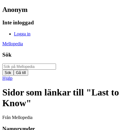
Anonym
Inte inloggad
Logga in
Mellopedia
Sök
Hjälp
Sidor som länkar till "Last to
Know"
Från Mellopedia
Namnrymder