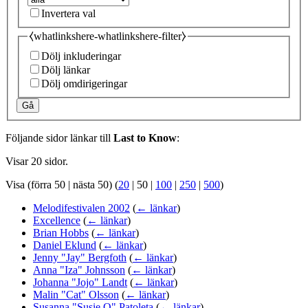
Invertera val
⧼whatlinkshere-whatlinkshere-filter⧽
Dölj inkluderingar
Dölj länkar
Dölj omdirigeringar
Gå
Följande sidor länkar till
Last to Know
:
Visar 20 sidor.
Visa (
förra 50
|
nästa 50
) (
20
|
50
|
100
|
250
|
500
)
Melodifestivalen 2002
(
← länkar
)
Excellence
(
← länkar
)
Brian Hobbs
(
← länkar
)
Daniel Eklund
(
← länkar
)
Jenny "Jay" Bergfoth
(
← länkar
)
Anna "Iza" Johnsson
(
← länkar
)
Johanna "Jojo" Landt
(
← länkar
)
Malin "Cat" Olsson
(
← länkar
)
Susanna "Susie Q" Patoleta
(
← länkar
)