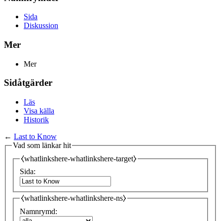
Sida
Diskussion
Mer
Mer
Sidåtgärder
Läs
Visa källa
Historik
←
Last to Know
Vad som länkar hit
⧼whatlinkshere-whatlinkshere-target⧽
Sida:
⧼whatlinkshere-whatlinkshere-ns⧽
Namnrymd: