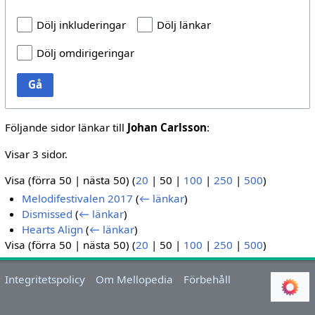
Dölj inkluderingar
Dölj länkar
Dölj omdirigeringar
Gå
Följande sidor länkar till
Johan Carlsson
:
Visar 3 sidor.
Visa (
förra 50
|
nästa 50
) (
20
|
50
|
100
|
250
|
500
)
Melodifestivalen 2017
(
← länkar
)
Dismissed
(
← länkar
)
Hearts Align
(
← länkar
)
Visa (
förra 50
|
nästa 50
) (
20
|
50
|
100
|
250
|
500
)
Integritetspolicy
Om Mellopedia
Förbehåll