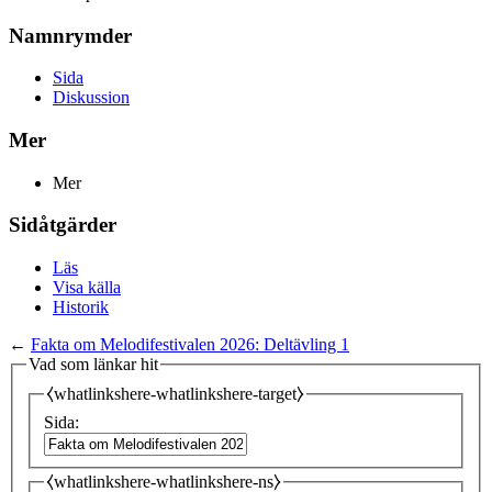
Namnrymder
Sida
Diskussion
Mer
Mer
Sidåtgärder
Läs
Visa källa
Historik
←
Fakta om Melodifestivalen 2026: Deltävling 1
Vad som länkar hit
⧼whatlinkshere-whatlinkshere-target⧽
Sida:
⧼whatlinkshere-whatlinkshere-ns⧽