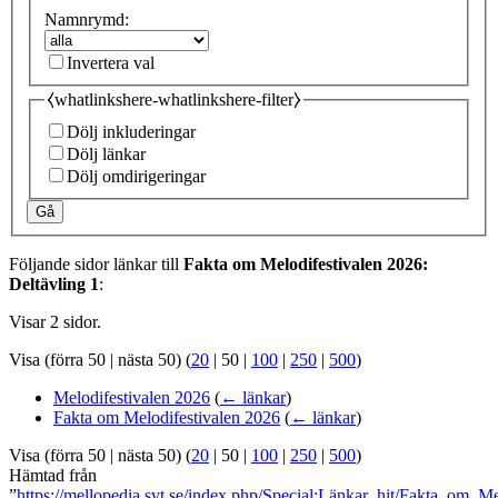
Namnrymd:
Invertera val
⧼whatlinkshere-whatlinkshere-filter⧽
Dölj inkluderingar
Dölj länkar
Dölj omdirigeringar
Gå
Följande sidor länkar till
Fakta om Melodifestivalen 2026:
Deltävling 1
:
Visar 2 sidor.
Visa (
förra 50
|
nästa 50
) (
20
|
50
|
100
|
250
|
500
)
Melodifestivalen 2026
(
← länkar
)
Fakta om Melodifestivalen 2026
(
← länkar
)
Visa (
förra 50
|
nästa 50
) (
20
|
50
|
100
|
250
|
500
)
Hämtad från
”
https://mellopedia.svt.se/index.php/Special:Länkar_hit/Fakta_om_M