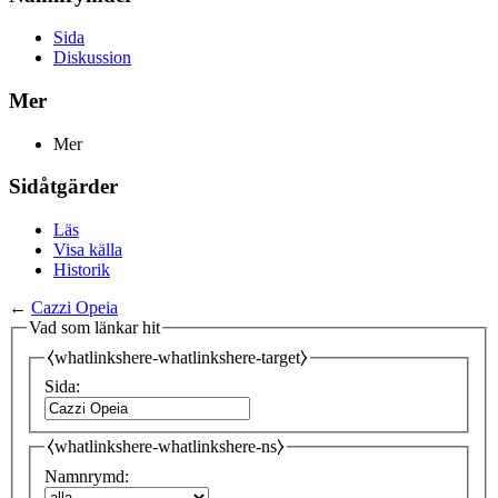
Sida
Diskussion
Mer
Mer
Sidåtgärder
Läs
Visa källa
Historik
←
Cazzi Opeia
Vad som länkar hit
⧼whatlinkshere-whatlinkshere-target⧽
Sida:
⧼whatlinkshere-whatlinkshere-ns⧽
Namnrymd: