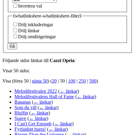
Invertera val
⧼whatlinkshere-whatlinkshere-filter⧽
Dölj inkluderingar
Dölj länkar
Dölj omdirigeringar
Gå
Följande sidor länkar till
Cazzi Opeia
:
Visar 50 sidor.
Visa (
förra 50
|
nästa 50
) (
20
|
50
|
100
|
250
|
500
)
Melodifestivalen 2022
(
← länkar
)
Melodifestivalens Hall of Fame
(
← länkar
)
Bananas
(
← länkar
)
Som du vill
(
← länkar
)
Bluffin
(
← länkar
)
Suave
(
← länkar
)
I Can't Get Enough
(
← länkar
)
Fyrfaldigt hurra!
(
← länkar
)
Bigger Than the Universe
(
← länkar
)