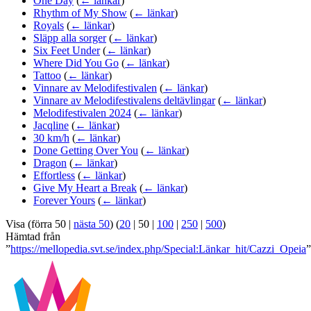
One Day
(
← länkar
)
Rhythm of My Show
(
← länkar
)
Royals
(
← länkar
)
Släpp alla sorger
(
← länkar
)
Six Feet Under
(
← länkar
)
Where Did You Go
(
← länkar
)
Tattoo
(
← länkar
)
Vinnare av Melodifestivalen
(
← länkar
)
Vinnare av Melodifestivalens deltävlingar
(
← länkar
)
Melodifestivalen 2024
(
← länkar
)
Jacqline
(
← länkar
)
30 km/h
(
← länkar
)
Done Getting Over You
(
← länkar
)
Dragon
(
← länkar
)
Effortless
(
← länkar
)
Give My Heart a Break
(
← länkar
)
Forever Yours
(
← länkar
)
Visa (
förra 50
|
nästa 50
) (
20
|
50
|
100
|
250
|
500
)
Hämtad från
”
https://mellopedia.svt.se/index.php/Special:Länkar_hit/Cazzi_Opeia
”