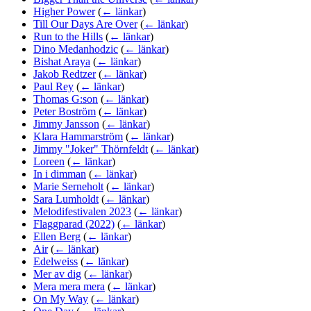
Higher Power
(
← länkar
)
Till Our Days Are Over
(
← länkar
)
Run to the Hills
(
← länkar
)
Dino Medanhodzic
(
← länkar
)
Bishat Araya
(
← länkar
)
Jakob Redtzer
(
← länkar
)
Paul Rey
(
← länkar
)
Thomas G:son
(
← länkar
)
Peter Boström
(
← länkar
)
Jimmy Jansson
(
← länkar
)
Klara Hammarström
(
← länkar
)
Jimmy "Joker" Thörnfeldt
(
← länkar
)
Loreen
(
← länkar
)
In i dimman
(
← länkar
)
Marie Serneholt
(
← länkar
)
Sara Lumholdt
(
← länkar
)
Melodifestivalen 2023
(
← länkar
)
Flaggparad (2022)
(
← länkar
)
Ellen Berg
(
← länkar
)
Air
(
← länkar
)
Edelweiss
(
← länkar
)
Mer av dig
(
← länkar
)
Mera mera mera
(
← länkar
)
On My Way
(
← länkar
)