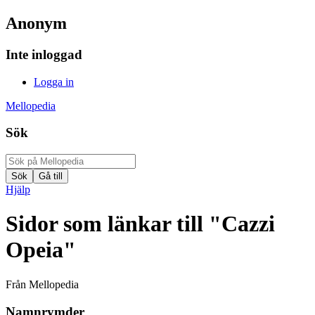
Anonym
Inte inloggad
Logga in
Mellopedia
Sök
Hjälp
Sidor som länkar till "Cazzi
Opeia"
Från Mellopedia
Namnrymder