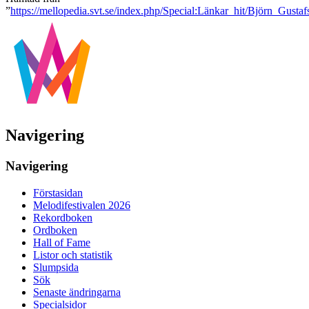
”
https://mellopedia.svt.se/index.php/Special:Länkar_hit/Björn_Gust
Navigering
Navigering
Förstasidan
Melodifestivalen 2026
Rekordboken
Ordboken
Hall of Fame
Listor och statistik
Slumpsida
Sök
Senaste ändringarna
Specialsidor