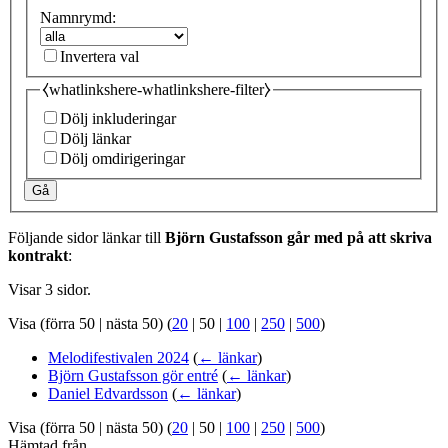
Namnrymd:
Invertera val
⧼whatlinkshere-whatlinkshere-filter⧽
Dölj inkluderingar
Dölj länkar
Dölj omdirigeringar
Gå
Följande sidor länkar till
Björn Gustafsson går med på att skriva
kontrakt
:
Visar 3 sidor.
Visa (
förra 50
|
nästa 50
) (
20
|
50
|
100
|
250
|
500
)
Melodifestivalen 2024
(
← länkar
)
Björn Gustafsson gör entré
(
← länkar
)
Daniel Edvardsson
(
← länkar
)
Visa (
förra 50
|
nästa 50
) (
20
|
50
|
100
|
250
|
500
)
Hämtad från