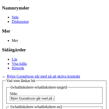
Namnrymder
Sida
Diskussion
Mer
Mer
Sidåtgärder
Läs
Visa källa
Historik
←
Björn Gustafsson går med på att skriva kontrakt
Vad som länkar hit
⧼whatlinkshere-whatlinkshere-target⧽
Sida:
⧼whatlinkshere-whatlinkshere-ns⧽