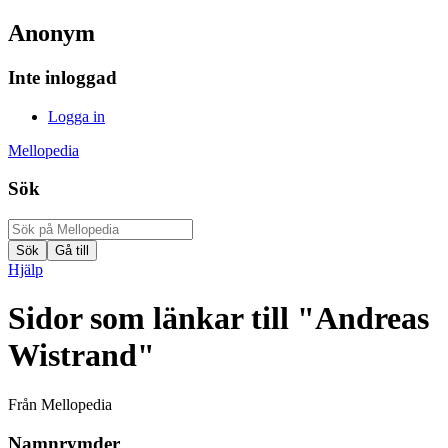
Anonym
Inte inloggad
Logga in
Mellopedia
Sök
Hjälp
Sidor som länkar till "Andreas
Wistrand"
Från Mellopedia
Namnrymder