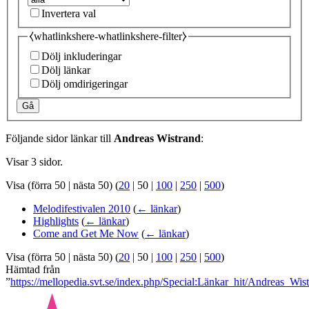
Invertera val
⧼whatlinkshere-whatlinkshere-filter⧽
Dölj inkluderingar
Dölj länkar
Dölj omdirigeringar
Gå
Följande sidor länkar till
Andreas Wistrand
:
Visar 3 sidor.
Visa (
förra 50
|
nästa 50
) (
20
|
50
|
100
|
250
|
500
)
Melodifestivalen 2010
(
← länkar
)
Highlights
(
← länkar
)
Come and Get Me Now
(
← länkar
)
Visa (
förra 50
|
nästa 50
) (
20
|
50
|
100
|
250
|
500
)
Hämtad från
”
https://mellopedia.svt.se/index.php/Special:Länkar_hit/Andreas_Wis