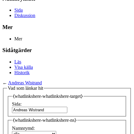
Sida
Diskussion
Mer
Mer
Sidåtgärder
Läs
Visa källa
Historik
←
Andreas Wistrand
Vad som länkar hit
⧼whatlinkshere-whatlinkshere-target⧽
Sida:
⧼whatlinkshere-whatlinkshere-ns⧽
Namnrymd: