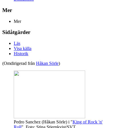
Mer
Mer
Sidåtgärder
Läs
Visa källa
Historik
(Omdirigerad från
Håkan Sörle
)
Pedro Sanchez (Håkan Sörle) i "
King of Rock 'n'
Roll
". Foto: Stina Stjernkvist/SVT