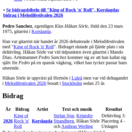
•
Se bidragsbibeln till "King of Rock 'n' Roll", Korslagdas
bidrag i Melodifestivalen 2026
Pedro Sanchez
, egentligen
Klas Håkan Sörle
, född den 23 mars
1975, gitarrist i
Korslagda
.
Han var gitarrist när bandet år 2026 debuterade i Melodifestivalen
med "
King of Rock 'n' Roll
". Bidraget slutade på fjärde plats i sin
deltävling. Håkan Sörle var vid tidpunkten även gitarrist i Mando
Diao. Artistnamnet
Pedro Sanchez
kommer sig av att han kallat sig
själv för
Pedro
på en spansk vägkrog, vilket han tycker passar hans
utseende.
Håkan Sörle är uppväxt på Hertsön i
Luleå
men var vid deltagandet
i
Melodifestivalen 2026
bosatt i
Stockholm
sedan 25 år.
Bidrag
År
Bidrag
Artist
Text och musik
Resultat
King of
Stefan Sjur
,
Kristofer
Deltävling 3:
2026
Rock 'n'
Korslagda
Strandberg
,
Håkan Sörle
Placering 4 -
Roll
och
Andreas Werling
Utslagen