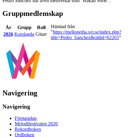
Pedro Sanchez har även medverkat som "Håkan Sörle".
Gruppmedlemskap
Hämtad från
År
Grupp
Roll
”
https://mellopedia.svt.se/index.php?
2026
Korslagda
Gitarr
title=Pedro_Sanchez&oldid=62265
”
Navigering
Navigering
Förstasidan
Melodifestivalen 2026
Rekordboken
Ordboken